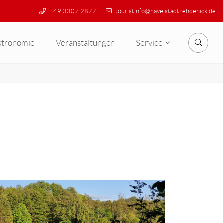
+49 3307 2877
touristinfo@havelstadtzehdenick.de
stronomie
Veranstaltungen
Service
Suche