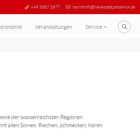
+49 3307 2877
touristinfo@havelstadtzehdenick.de
stronomie
Veranstaltungen
Service
Suche
eine der wasserreichsten Regionen
mit allen Sinnen. Riechen, schmecken, hören