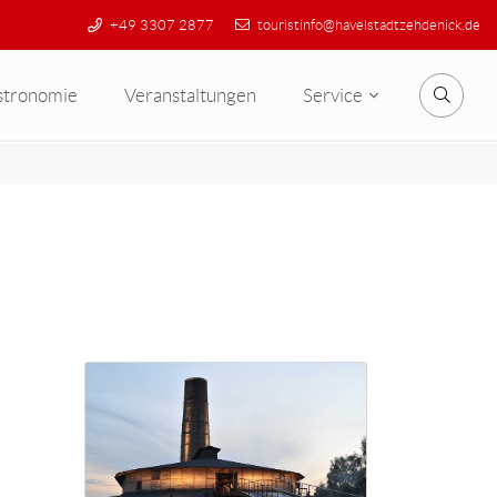
+49 3307 2877
touristinfo@havelstadtzehdenick.de
stronomie
Veranstaltungen
Service
Suche