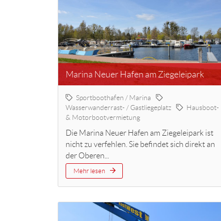
Marina Neuer Hafen am Ziegeleipark
Sportboothafen / Marina
Wasserwanderrast- / Gastliegeplatz
Hausboot-
& Motorbootvermietung
Die Marina Neuer Hafen am Ziegeleipark ist
nicht zu verfehlen. Sie befindet sich direkt an
der Oberen...
Mehr lesen