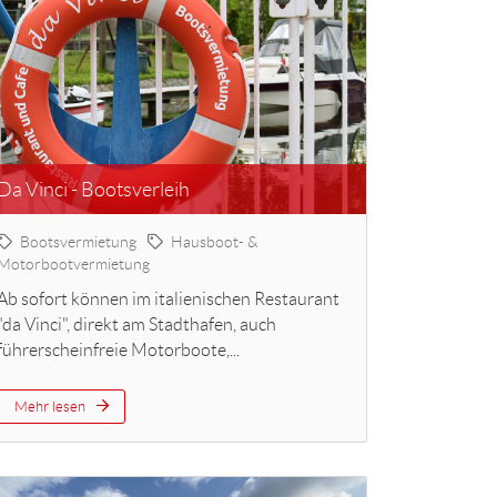
Da Vinci - Bootsverleih
Bootsvermietung
Hausboot- &
Motorbootvermietung
Ab sofort können im italienischen Restaurant
"da Vinci", direkt am Stadthafen, auch
führerscheinfreie Motorboote,...
Mehr lesen