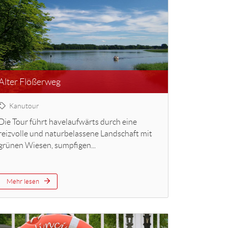
Alter Flößerweg
Kanutour
Die Tour führt havelaufwärts durch eine
reizvolle und naturbelassene Landschaft mit
grünen Wiesen, sumpfigen...
Mehr lesen