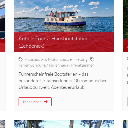
Kuhnle-Tours - Hausbootstation
(Zehdenick)
Hausboot- & Motorbootvermietung
Ferienwohnung / Ferienhaus / Privatzimmer
Führerscheinfreie Bootsferien – das
besondere Urlaubserlebnis. Ob romantischer
Urlaub zu zweit, Abenteuerurlaub...
Mehr lesen