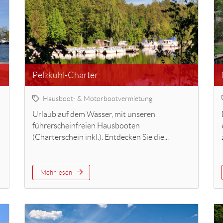
Pelzkuhl-Charter
Hausboot- & Motorbootvermietung
Urlaub auf dem Wasser, mit unseren
führerscheinfreien Hausbooten
(Charterschein inkl.). Entdecken Sie die...
Mehr lesen