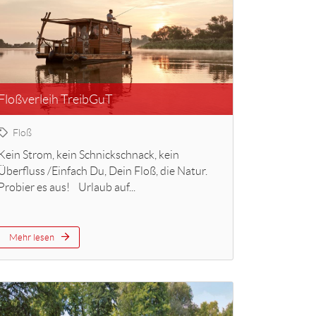
Floßverleih TreibGuT
Floß
Kein Strom, kein Schnickschnack, kein
Überfluss /Einfach Du, Dein Floß, die Natur.
Probier es aus! Urlaub auf...
Mehr lesen