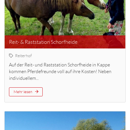
Reit- & Raststation Schorfheide
Reiterhof
Auf der Reit- und Raststation Schorfheide in Kappe
kommen Pferdefreunde voll auf ihre Kosten! Neben
individuellem...
Mehr lesen