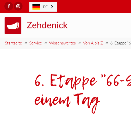
Facebook
Instagram
DE
Startseite
Service
Wissenswertes
Von A bis Z
6. Etappe "
6. Etappe "66
einem Tag