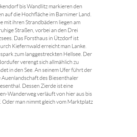
kendorf bis Wandlitz markieren den
n auf die Hochfläche im Barnimer Land.
e mit ihren Strandbädern liegen am
uhige Straßen, vorbei an den Drei
sees. Das Forsthaus in Ützdorf ist
 durch Kiefernwald erreicht man Lanke.
sspark zum langgestreckten Hellsee. Der
rdufer verengt sich allmählich zu
et in den See. An seinem Ufer führt der
e Auenlandschaft des Biesenthaler
esenthal. Dessen Zierde ist eine
een-Wanderweg verläuft von hier aus bis
. Oder man nimmt gleich vom Marktplatz