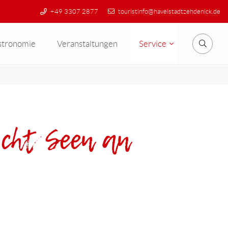
+49 3307 2877
touristinfo@havelstadtzehdenick.de
stronomie
Veranstaltungen
Service
Suche
cht Seen an