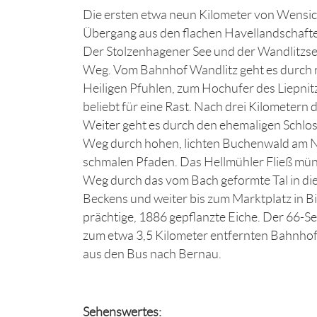
Die ersten etwa neun Kilometer von Wensic
Übergang aus den flachen Havellandschafte
Der Stolzenhagener See und der Wandlitzse
Weg. Vom Bahnhof Wandlitz geht es durch r
Heiligen Pfuhlen, zum Hochufer des Liepnitz
beliebt für eine Rast. Nach drei Kilometern
Weiter geht es durch den ehemaligen Schlo
Weg durch hohen, lichten Buchenwald am No
schmalen Pfaden. Das Hellmühler Fließ münd
Weg durch das vom Bach geformte Tal in di
Beckens und weiter bis zum Marktplatz in Bi
prächtige, 1886 gepflanzte Eiche. Der 66-S
zum etwa 3,5 Kilometer entfernten Bahnhof
aus den Bus nach Bernau.
Sehenswertes: