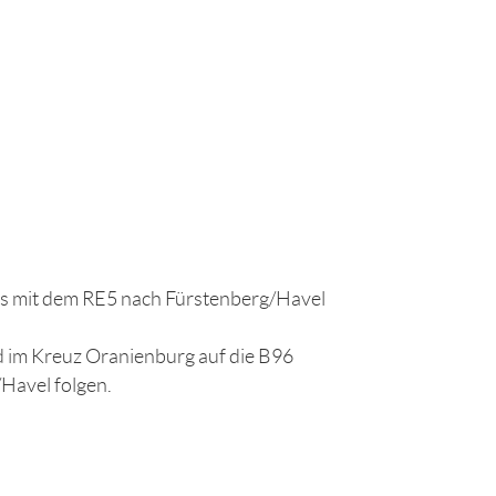
 mit dem RE5 nach Fürstenberg/Havel
nd im Kreuz Oranienburg auf die B96
Havel folgen.