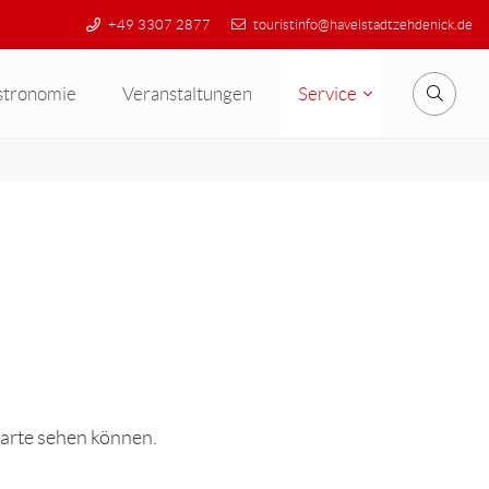
+49 3307 2877
touristinfo@havelstadtzehdenick.de
stronomie
Veranstaltungen
Service
Suche
karte sehen können.