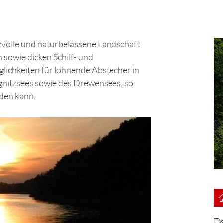
izvolle und naturbelassene Landschaft
sowie dicken Schilf- und
lichkeiten für lohnende Abstecher in
gnitzsees sowie des Drewensees, so
rden kann.