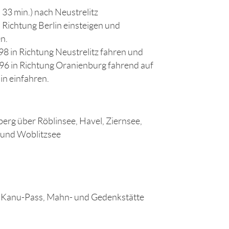
33 min.) nach Neustrelitz
Richtung Berlin einsteigen und
n.
8 in Richtung Neustrelitz fahren und
B96 in Richtung Oranienburg fahrend auf
in einfahren.
rg über Röblinsee, Havel, Ziernsee,
 und Woblitzsee
h-Kanu-Pass, Mahn- und Gedenkstätte