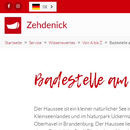
Facebook
Instagram
DE
Startseite
Service
Wissenswertes
Von A bis Z
Badestelle 
Badestelle am
Der Haussee ist ein kleiner natürlicher See
Kleinseenlandes und im Naturpark Uckermä
Oberhavel in Brandenburg. Der Haussee li