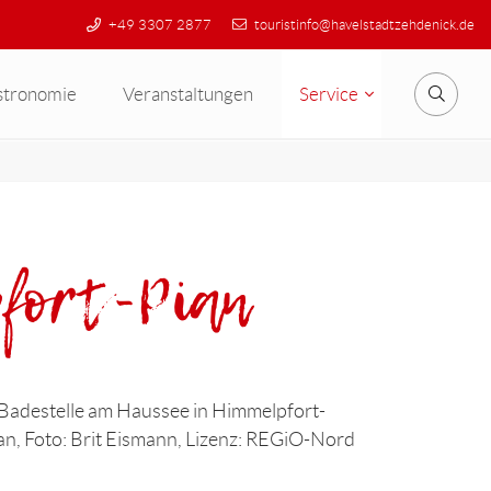
+49 3307 2877
touristinfo@havelstadtzehdenick.de
stronomie
Veranstaltungen
Service
Suche
pfort-Pian