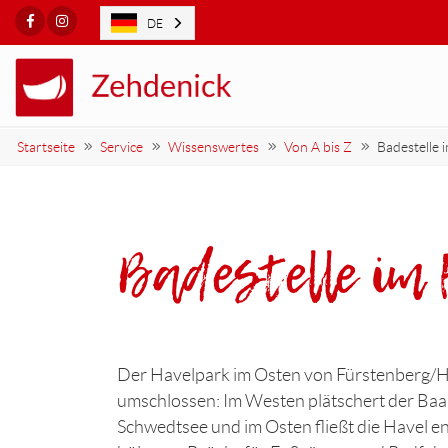
Facebook
Instagram
DE
Startseite
Service
Wissenswertes
Von A bis Z
Badestelle 
Badestelle im
Der Havelpark im Osten von Fürstenberg/Ha
umschlossen: Im Westen plätschert der Baal
Schwedtsee und im Osten fließt die Havel e