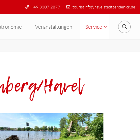
+49 3307 2877
touristinfo@havelstadtzehdenick.de
stronomie
Veranstaltungen
Service
Suche
enberg/Havel