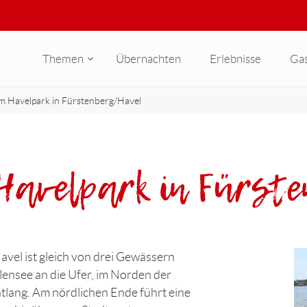
Themen
Übernachten
Erlebnisse
Ga
im Havelpark in Fürstenberg/Havel
 Havelpark in Fürst
vel ist gleich von drei Gewässern
ensee an die Ufer, im Norden der
ntlang. Am nördlichen Ende führt eine