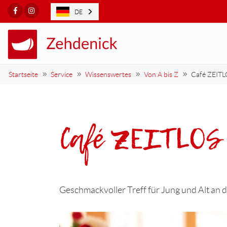
Facebook
Instagram
DE
Startseite
Service
Wissenswertes
Von A bis Z
Café ZEITL
Café ZEITLOS
Geschmackvoller Treff für Jung und Alt an d