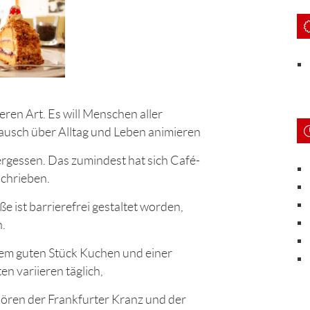
ren Art. Es will Menschen aller
usch über Alltag und Leben animieren
vergessen. Das zumindest hat sich Café-
schrieben.
 ist barrierefrei gestaltet worden,
.
nem guten Stück Kuchen und einer
n variieren täglich,
ören der Frankfurter Kranz und der