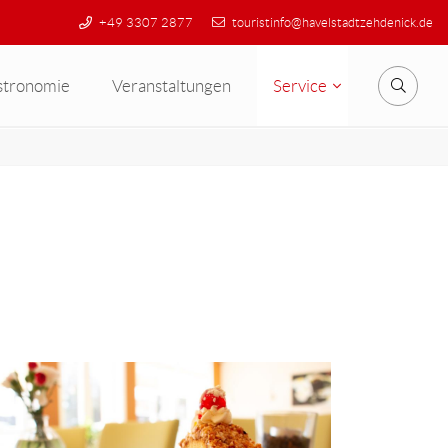
+49 3307 2877
touristinfo@havelstadtzehdenick.de
stronomie
Veranstaltungen
Service
Suche