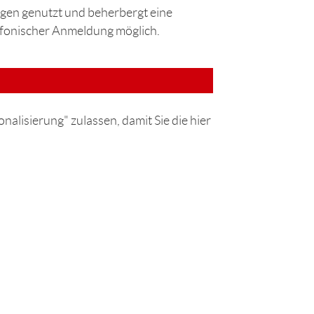
ngen genutzt und beherbergt eine
efonischer Anmeldung möglich.
nalisierung" zulassen, damit Sie die hier