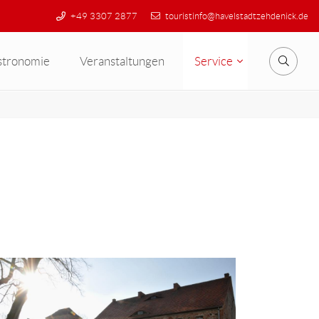
+49 3307 2877
touristinfo@havelstadtzehdenick.de
stronomie
Veranstaltungen
Service
Suche