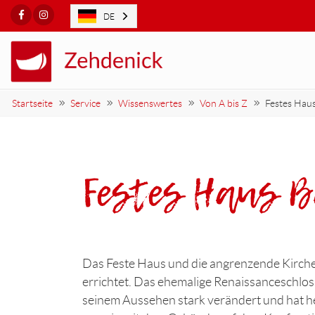
Facebook
Instagram
DE
Startseite
Service
Wissenswertes
Von A bis Z
Festes Hau
Festes Haus B
Das Feste Haus und die angrenzende Kirche
errichtet. Das ehemalige Renaissanceschlos
seinem Aussehen stark verändert und hat heu