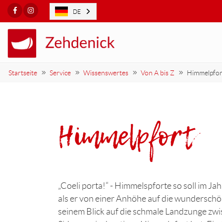
Facebook
Instagram
DE
Startseite
Service
Wissenswertes
Von A bis Z
Himmelpfor
Himmelpfort
„Coeli porta!“ - Himmelspforte so soll im J
als er von einer Anhöhe auf die wunderschö
seinem Blick auf die schmale Landzunge zwi