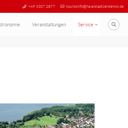
+49 3307 2877
touristinfo@havelstadtzehdenick.de
stronomie
Veranstaltungen
Service
Suche