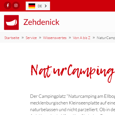
Facebook
Instagram
DE
Startseite
Service
Wissenswertes
Von A bis Z
NaturCampi
NaturCamping 
Der Campingplatz "Naturcamping am Ellboge
mecklenburgischen Kleinseenplatte auf eine
naturbelassen und nicht parzelliert. Ob in d