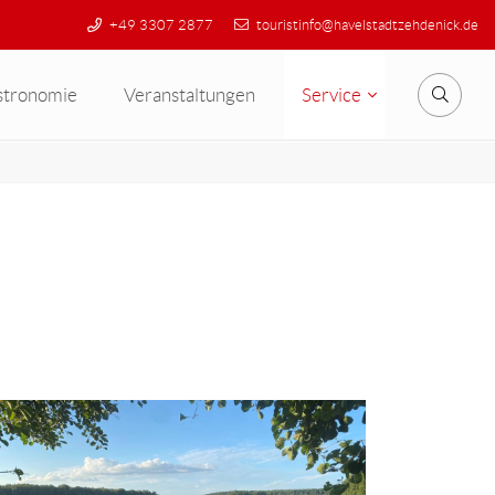
+49 3307 2877
touristinfo@havelstadtzehdenick.de
stronomie
Veranstaltungen
Service
Suche