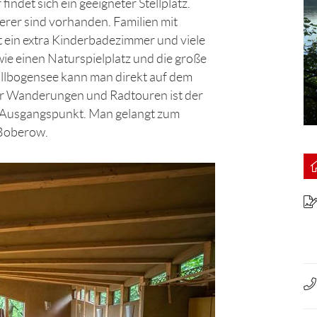
ndet sich ein geeigneter Stellplatz.
rer sind vorhanden. Familien mit
bt ein extra Kinderbadezimmer und viele
ie einen Naturspielplatz und die große
Ellbogensee kann man direkt auf dem
ür Wanderungen und Radtouren ist der
r Ausgangspunkt. Man gelangt zum
 Boberow.