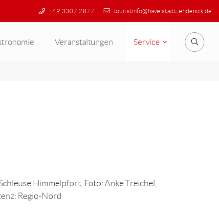
+49 3307 2877
touristinfo@havelstadtzehdenick.de
stronomie
Veranstaltungen
Service
Suche