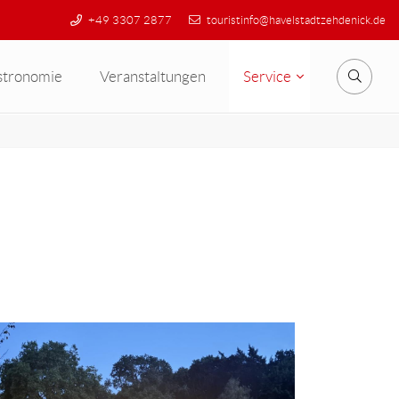
+49 3307 2877
touristinfo@havelstadtzehdenick.de
stronomie
Veranstaltungen
Service
Suche