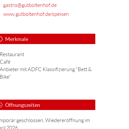
gastro@gutboltenhof.de
www.gutboltenhof.de/speisen
Merkmale
Restaurant
Café
Anbieter mit ADFC Klassifizierung "Bett &
Bike"
Öffnungszeiten
mporär geschlossen, Wiedereröffnung im
ril 2026