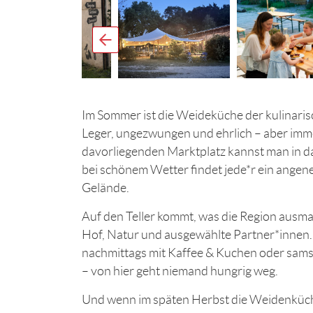
Im Sommer ist die Weideküche der kulinaris
Leger, ungezwungen und ehrlich – aber imme
davorliegenden Marktplatz kannst man in d
bei schönem Wetter findet jede*r ein angen
Gelände.
Auf den Teller kommt, was die Region ausmac
Hof, Natur und ausgewählte Partner*innen
nachmittags mit Kaffee & Kuchen oder sa
– von hier geht niemand hungrig weg.
Und wenn im späten Herbst die Weidenküche