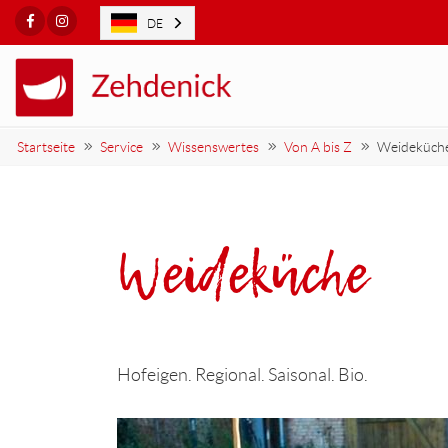
Facebook
Instagram
DE
Startseite
Service
Wissenswertes
Von A bis Z
Weideküch
Weideküche
Hofeigen. Regional. Saisonal. Bio.