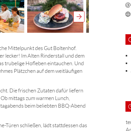
che Mittelpunkt des Gut Boltenhof.
r lecker! Im Alten Rinderstall und dem
as trubelige Hofleben eintauchen. Und
ehmes Plätzchen auf dem weitläufigen
ht. Die frischen Zutaten dafür liefern
. Ob mittags zum warmen Lunch,
mstagabends beim beliebten BBQ-Abend
te
-Türen schließen, lädt stattdessen das
Ap