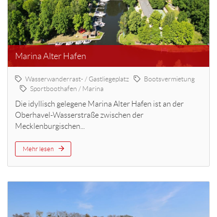
Marina Alter Hafen
Wasserwanderrast- / Gastliegeplatz
Bootsvermietung
Sportboothafen / Marina
Die idyllisch gelegene Marina Alter Hafen ist an der
Oberhavel-Wasserstraße zwischen der
Mecklenburgischen...
Mehr lesen